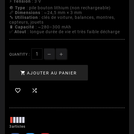
⚡
Tension
: 3 V
🔘
Type
: pile bouton lithium (non rechargeable)
📏
Dimensions
: ~24,5 mm × 3 mm
🔧
Utilisation
: clés de voiture, balances, montres,
capteurs, jouets
🔋
Capacité
: ~280–300 mAh
✅
Atout
: longue durée de vie et très faible décharge
QUANTITY :

AJOUTER AU PANIER


3articles