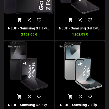






NEUF - Samsung Galaxy Z
NEUF - Samsung Galaxy Z
Fold 7 5G
Flip 7 5G
2 102,05 €
1 202,05 €
Nouveau
Nouveau






NEUF - Samsung Galaxy Z
NEUF - Samsung Z Flip 6
Flip7 FE 5G
5G