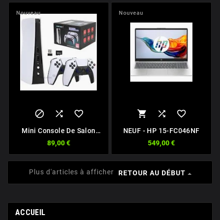
Nouveau
Nouveau






Mini Console De Salon
NEUF - HP 15-FC046NF
Rétro 128Go
89,00 €
549,00 €
Plus d'articles à afficher
RETOUR AU DÉBUT
ACCUEIL