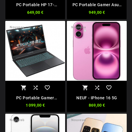
PC Portable HP 17-
PC Portable Gamer Asus
CP2043NF Ryzen 5
FA506NC-HN001W R5-
649,00 €
949,00 €
7520U / 16Go / 512Go /
7535HS / 16Go / 512Go /
17,3''FHD / W11
RTX 3050 / 15,6''FHD 144
Hz / W11
Nouveau
Nouveau






PC Portable Gamer
NEUF - IPhone 16 5G
Gigabyte G6 MF-
1 099,00 €
869,00 €
H2FR854KH I7 13th Gen /
16Go / 1To / RTX 4050 /
16''FHD 165 Hz / W11
Nouveau
Nouveau