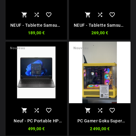






NEUF - Tablette Samsung
NEUF - Tablette Samsung
A9
A9+
189,00 €
269,00 €
Nouveau
Nouveau






Neuf - PC Portable HP
PC Gamer Goku Super
250R G9
Saiyan
499,00 €
2 490,00 €