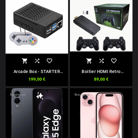






Arcade Box - STARTER
Boitier HDMI Retro
PACK
Gaming
199,00 €
89,00 €
Nouveau
Nouveau