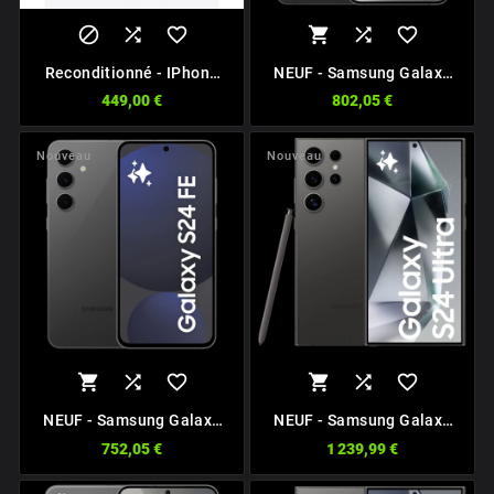






Reconditionné - IPhone
NEUF - Samsung Galaxy
14 5G A+
S24 5G
449,00 €
802,05 €
Nouveau
Nouveau






NEUF - Samsung Galaxy
NEUF - Samsung Galaxy
S24 FE 5G
S24 Ultra 5G
752,05 €
1 239,99 €