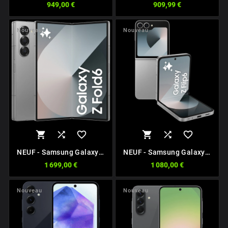
949,00 €
909,99 €
Nouveau
Nouveau






NEUF - Samsung Galaxy Z
NEUF - Samsung Galaxy Z
Fold 6 5G
Flip 6 5G
1 699,00 €
1 080,00 €
Nouveau
Nouveau