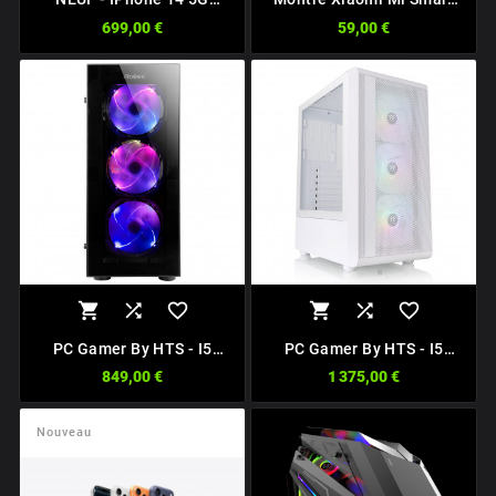
128Go
Band 6
699,00 €
59,00 €






PC Gamer By HTS - I5
PC Gamer By HTS - I5
11400F - RX6600 - 16 Go
12400F - RTX 3060TI - 16
849,00 €
1 375,00 €
- 1 To
Go - 1 To
Nouveau