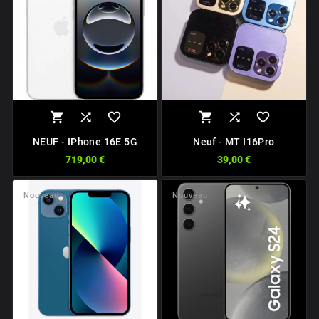






NEUF - IPhone 16E 5G
Neuf - MT I16Pro
719,00 €
39,00 €
Nouveau
Nouveau