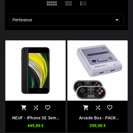

Pertinence






NEUF - IPhone SE 3eme
Arcade Box - PACK
Gen 5G 64Go Noir
PREMIUM
449,00 €
299,00 €