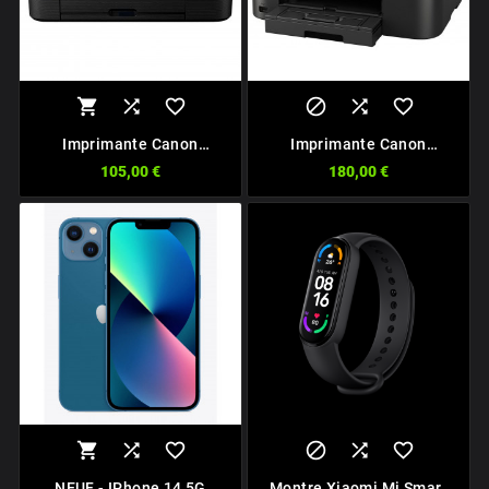






Imprimante Canon
Imprimante Canon
TS5350A
MB2150
105,00 €
180,00 €






NEUF - IPhone 14 5G
Montre Xiaomi Mi Smart