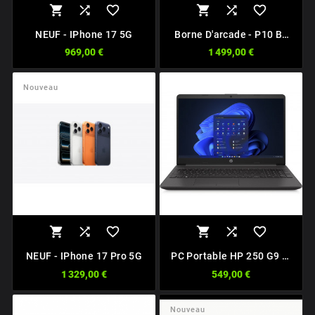






NEUF - IPhone 17 5G
Borne D'arcade - P10 By
HTS - 5000 Jeux
969,00 €
1 499,00 €
Nouveau






NEUF - IPhone 17 Pro 5G
PC Portable HP 250 G9 I3
13th Gen / 8Go / 512Go /
1 329,00 €
549,00 €
15,6''FHD / W11
Nouveau