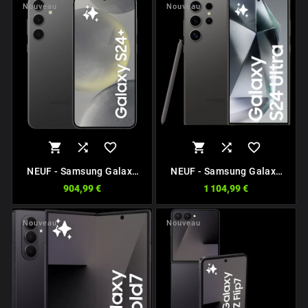
Nouveau
Nouveau






NEUF - Samsung Galaxy
NEUF - Samsung Galaxy
S24 Plus 5G
S24 Ultra EE 5G
904,99 €
1 104,99 €
Nouveau
Nouveau