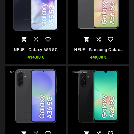






NEUF - Galaxy A55 5G
NEUF - Samsung Galaxy
A56 5G
414,00 €
449,00 €
Nouveau
Nouveau





