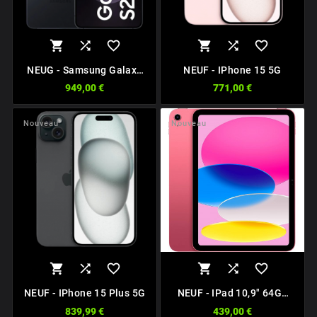






NEUG - Samsung Galaxy
NEUF - IPhone 15 5G
S25 Edge 5G
949,00 €
771,00 €
Nouveau
Nouveau






NEUF - IPhone 15 Plus 5G
NEUF - IPad 10,9" 64Go
Wifi Rose
839,99 €
439,00 €