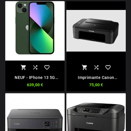






NEUF - IPhone 13 5G
Imprimante Canon
128Go
TS3350
639,00 €
75,00 €