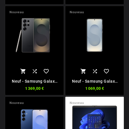
Nouveau
Nouveau






Neuf - Samsung Galaxy
Neuf - Samsung Galaxy
S25 Ultra Titanium Black
S25+ Silver
1 369,00 €
1 069,00 €
Nouveau
Nouveau