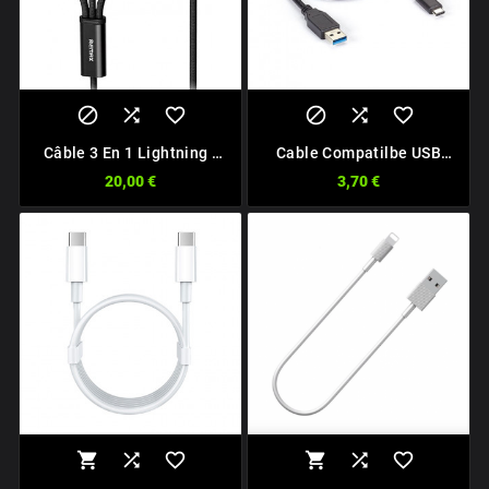






Câble 3 En 1 Lightning -
Cable Compatilbe USB
Type-C - Micro USB 1m
Type C
20,00 €
3,70 €
Noir





