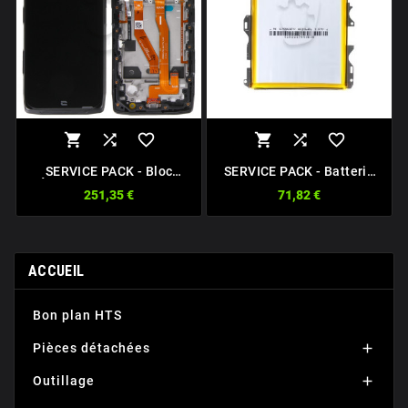






SERVICE PACK - Bloc
SERVICE PACK - Batterie
Écran Original Complet
Originale CrossCall Z5
251,35 €
71,82 €
Avec Châssis Pour
4850 MAh
CROSSCALL Core-Z5 Noir
2101130210324
ACCUEIL
Bon plan HTS
Pièces détachées

Outillage
