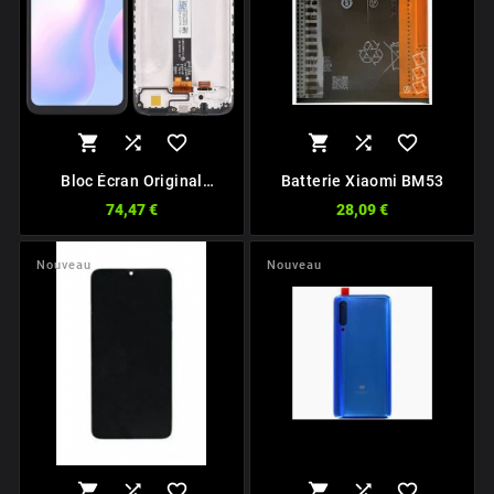






Bloc Écran Original
Batterie Xiaomi BM53
Complet Avec Châssis
74,47 €
28,09 €
Pour Xiaomi Redmi 9
Nouveau
Nouveau





