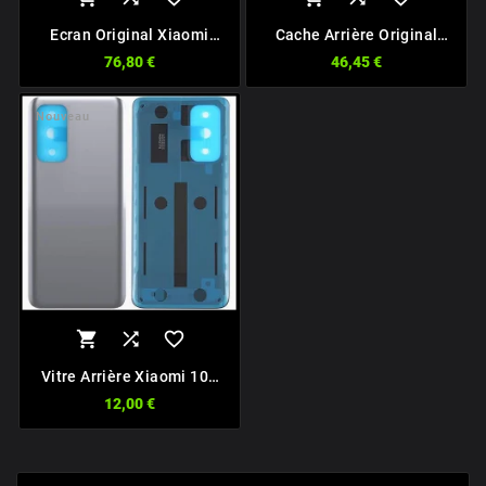
Ecran Original Xiaomi
Cache Arrière Original
Note 8 Pro
Xiaomi Mi 9
76,80 €
46,45 €
Nouveau



Vitre Arrière Xiaomi 10T
Pro
12,00 €