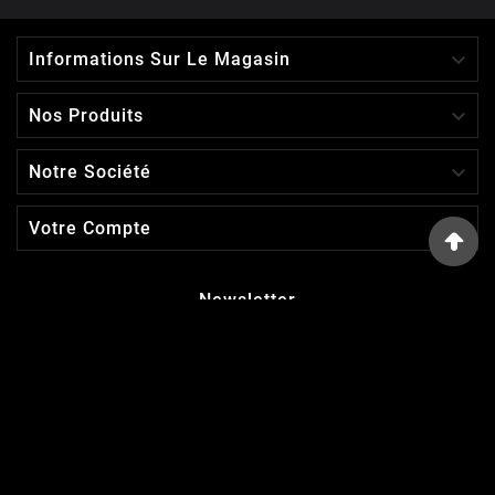

Informations Sur Le Magasin

Nos Produits

Notre Société

Votre Compte
Newsletter
D'ACCORD
Vous pouvez vous désinscrire à tout moment. Vous trouverez
pour cela nos informations de contact dans les conditions
d'utilisation du site.