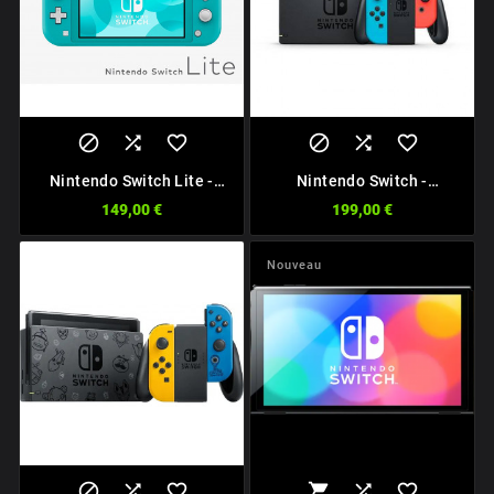






Nintendo Switch Lite -
Nintendo Switch -
Reconditionnée
Reconditionnée
149,00 €
199,00 €
Nouveau





