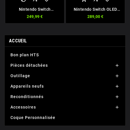
Nintendo Switch
Nintendo Switch OLED
Reconditionnée - Edition
Original
249,99 €
289,00 €
Limitée Fortnite
ACCUEIL
Bon plan HTS
Pièces détachées

Outillage

Appareils neufs

Reconditionnés

Accessoires

Coque Personnalisée