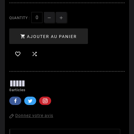
QUANTITY :

AJOUTER AU PANIER


0articles
Donnez votre avis