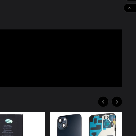


