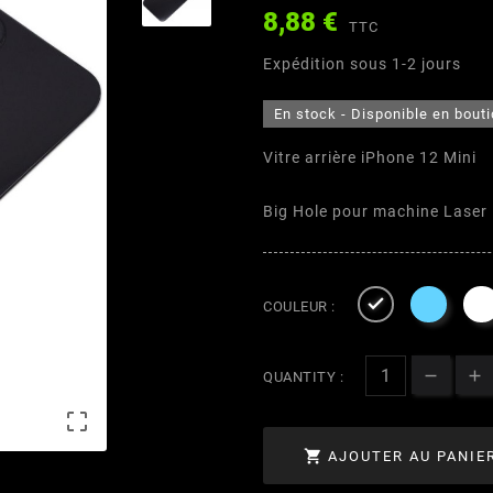
8,88 €
TTC
Expédition sous 1-2 jours
En stock - Disponible en bout
Vitre arrière iPhone 12 Mini
Big Hole pour machine Laser

COULEUR :
QUANTITY :


AJOUTER AU PANIE