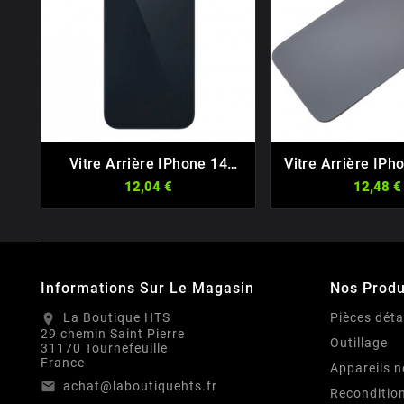
Vitre Arrière IPhone 14
Vitre Arrière IPh






Plus Sans Nappes
12,04 €
12,48 €
Informations Sur Le Magasin
Nos Produ
La Boutique HTS
Pièces dét
location_on
29 chemin Saint Pierre
Outillage
31170 Tournefeuille
France
Appareils n
achat@laboutiquehts.fr
email
Reconditio