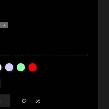
ique


R