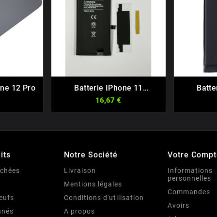
one 12 Pro
Batterie IPhone 11
Batte







Premium Sans Message
Premi
16,67 €
D'erreur V1
its
Notre Société
Votre Compt
achées
Livraison
Informations
personnelles
Mentions légales
Commandes
eufs
Conditions d'utilisation
Avoirs
nnés
A propos