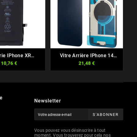
rie IPhone XR
Vitre Arrière IPhone 14
V







um - 2942 MAH
Assemblée
10,76 €
21,48 €
e
Newsletter
S'ABONNER
Vous pouvez vous désinscrire à tout
moment. Vous trouverez pour cela nos