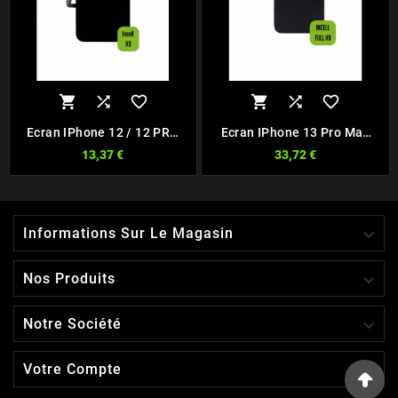






Ecran IPhone 12 / 12 PRO
Ecran IPhone 13 Pro Max
Incell HD
INCELL FHD 120Hz
13,37 €
33,72 €

Informations Sur Le Magasin

Nos Produits

Notre Société

Votre Compte