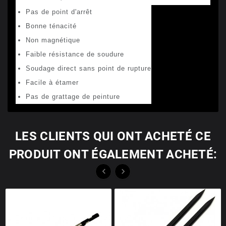
Pas de point d'arrêt
Bonne ténacité
Non magnétique
Faible résistance de soudure
Soudage direct sans point de rupture
Facile à étamer
Pas de grattage de peinture
LES CLIENTS QUI ONT ACHETÉ CE
PRODUIT ONT ÉGALEMENT ACHETÉ:

