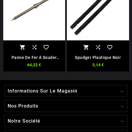






Panne De Fer À Souder
Spudger Plastique Noir
HAKKO T30-I Pour Fer FM-
64,22 €
3,14 €
2032

Informations Sur Le Magasin

Nos Produits

Notre Société