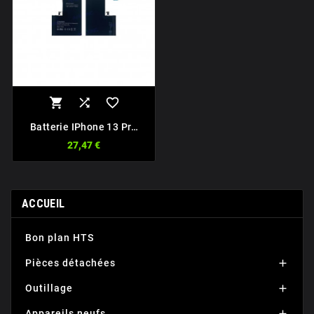



Batterie IPhone 13 Pro
Max Premium DIAG
27,47 €
MODE
ACCUEIL
Bon plan HTS
Pièces détachées

Outillage

Appareils neufs
