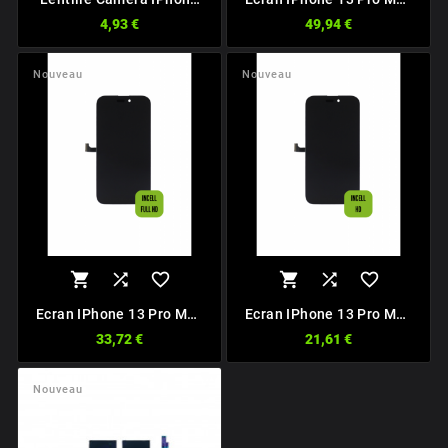
13 Pro / 13 Pro Max
SOFT OLED 120Hz
4,93 €
49,94 €
Nouveau
Nouveau






Ecran IPhone 13 Pro Max
Ecran IPhone 13 Pro Max
INCELL FHD 120Hz
INCELL HD
33,72 €
21,61 €
Nouveau