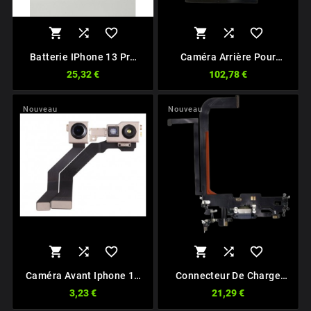






Batterie IPhone 13 Pro
Caméra Arrière Pour
Max Premium Sans
Iphone 13 Pro Max
25,32 €
102,78 €
Message D'erreur V1
Nouveau
Nouveau






Caméra Avant Iphone 13
Connecteur De Charge
Pro Max
Pour Iphone 13 Pro Max
3,23 €
21,29 €