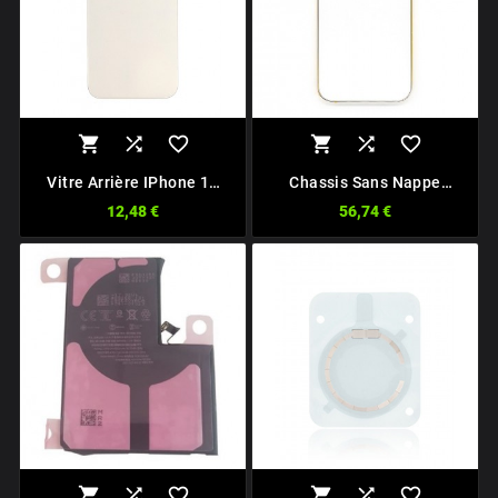






Vitre Arrière IPhone 13
Chassis Sans Nappe
Pro Max
IPhone 13 Pro Max
12,48 €
56,74 €





